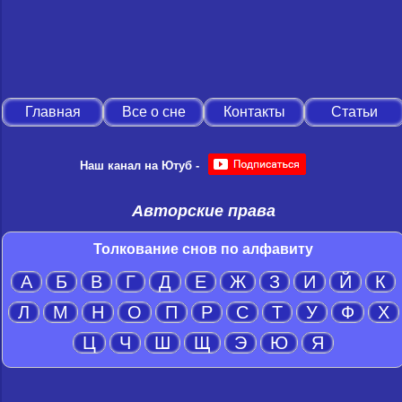
Главная
Все о сне
Контакты
Статьи
Наш канал на Ютуб -
Авторские права
Толкование снов по алфавиту
А
Б
В
Г
Д
Е
Ж
З
И
Й
К
Л
М
Н
О
П
Р
С
Т
У
Ф
Х
Ц
Ч
Ш
Щ
Э
Ю
Я