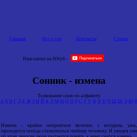
Главная
Все о сне
Контакты
Статьи
Наш канал на Ютуб -
Сонник - измена
Толкование снов по алфавиту
А
Б
В
Г
Д
Е
Ж
З
И
Й
К
Л
М
Н
О
П
Р
С
Т
У
Ф
Х
Ц
Ч
Ш
Щ
Э
Ю
Измена – крайне неприятное явление, с которым, увы,
приходится иногда сталкиваться любому человеку. И увидев сон
об этом, многие люди пытаются понять, к чему снится измена.