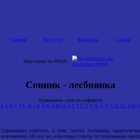
Главная
Все о сне
Контакты
Статьи
Наш канал на Ютуб -
Сонник - лесбиянка
Толкование снов по алфавиту
А
Б
В
Г
Д
Е
Ж
З
И
Й
К
Л
М
Н
О
П
Р
С
Т
У
Ф
Х
Ц
Ч
Ш
Щ
Э
Ю
Однозначно ответить, к чему снится лесбиянка, практически
невозможно. Но все же, некоторые советы по толкованию таких