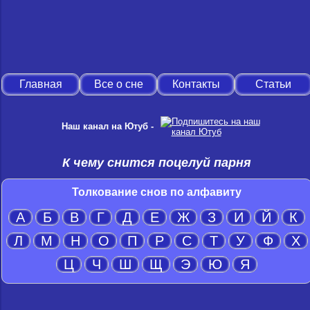
Главная
Все о сне
Контакты
Статьи
Наш канал на Ютуб -
К чему снится поцелуй парня
Толкование снов по алфавиту
А
Б
В
Г
Д
Е
Ж
З
И
Й
К
Л
М
Н
О
П
Р
С
Т
У
Ф
Х
Ц
Ч
Ш
Щ
Э
Ю
Я