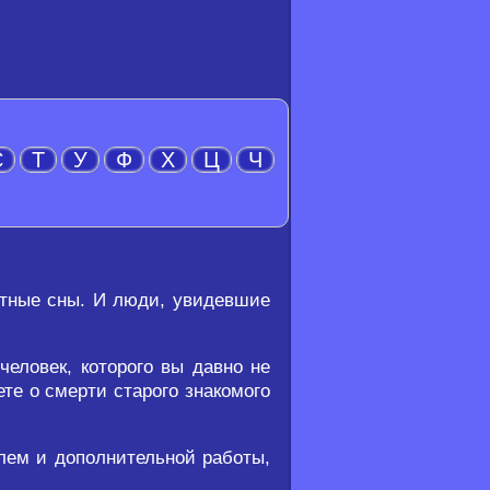
С
Т
У
Ф
Х
Ц
Ч
ятные сны. И люди, увидевшие
еловек, которого вы давно не
ете о смерти старого знакомого
блем и дополнительной работы,