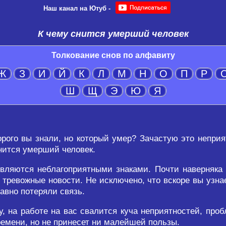
Наш канал на Ютуб -
К чему снится умерший человек
Толкование снов по алфавиту
Ж
З
И
Й
К
Л
М
Н
О
П
Р
Ш
Щ
Э
Ю
Я
орого вы знали, но который умер? Зачастую это непри
снится умерший человек.
ляются неблагоприятными знаками. Почти наверняка ч
 тревожные новости. Не исключено, что вскоре вы узна
авно потеряли связь.
, на работе на вас свалится куча неприятностей, про
ремени, но не принесет ни малейшей пользы.