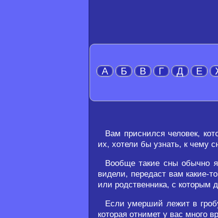
А
Б
В
Г
Д
Е
Вам приснился человек, кот
их, хотели бы узнать, к чему 
Вообще такие сны обычно яв
видели, передаст вам какие-то
или родственника, с которым д
Если умерший лежит в гробу
которая отнимет у вас много в