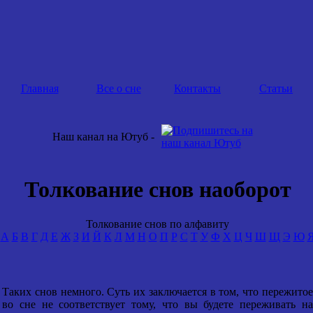
Главная
Все о сне
Контакты
Статьи
Наш канал на Ютуб -
Толкование снов наоборот
Толкование снов по алфавиту
А
Б
В
Г
Д
Е
Ж
З
И
Й
К
Л
М
Н
О
П
Р
С
Т
У
Ф
Х
Ц
Ч
Ш
Щ
Э
Ю
Таких снов немного. Суть их заключается в том, что пережитое
во сне не соответствует тому, что вы будете переживать на