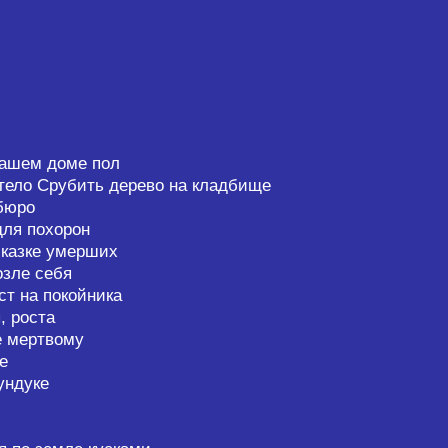
 вашем доме пол
тело Срубить дерево на кладбище
бюро
для похорон
сказке умерших
озле себя
ст на покойника
, роста
е мертвому
е
ундуке