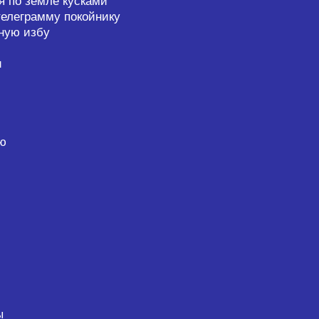
я по земле кусками
телеграмму покойнику
ную избу
и
м
ью
ы