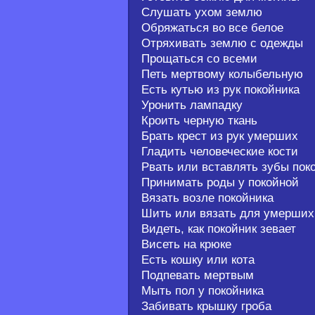
Слушать ухом землю
Обряжаться во все белое
Отряхивать землю с одежды
Прощаться со всеми
Петь мертвому колыбельную
Есть кутью из рук покойника
Уронить лампадку
Кроить черную ткань
Брать крест из рук умерших
Гладить человеческие кости
Рвать или вставлять зубы пок
Принимать роды у покойной
Вязать возле покойника
Шить или вязать для умерших
Видеть, как покойник зевает
Висеть на крюке
Есть кошку или кота
Подпевать мертвым
Мыть пол у покойника
Забивать крышку гроба