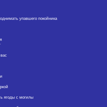
Поднимать упавшего покойника
я
т
 вас
ми
ркой
ь ягоды с могилы