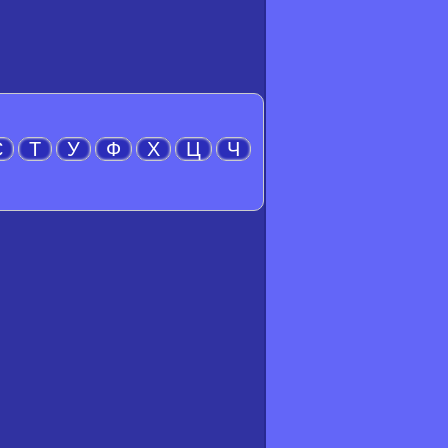
С
Т
У
Ф
Х
Ц
Ч