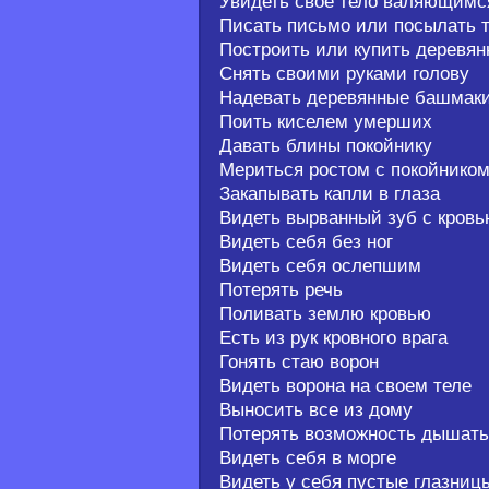
Увидеть свое тело валяющимс
Писать письмо или посылать 
Построить или купить деревян
Снять своими руками голову
Надевать деревянные башмак
Поить киселем умерших
Давать блины покойнику
Мериться ростом с покойнико
Закапывать капли в глаза
Видеть вырванный зуб с кров
Видеть себя без ног
Видеть себя ослепшим
Потерять речь
Поливать землю кровью
Есть из рук кровного врага
Гонять стаю ворон
Видеть ворона на своем теле
Выносить все из дому
Потерять возможность дышать
Видеть себя в морге
Видеть у себя пустые глазниц