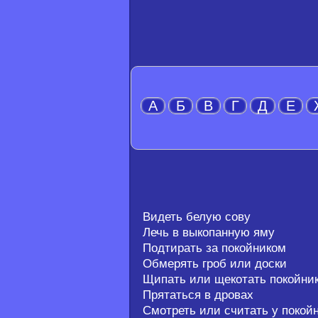
А
Б
В
Г
Д
Е
Видеть белую сову
Лечь в выкопанную яму
Подтирать за покойником
Обмерять гроб или доски
Щипать или щекотать покойни
Прятаться в дровах
Смотреть или считать у покой