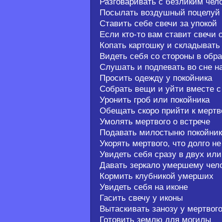
Разговаривать с безликим чел
Посылать воздушный поцелуй
Ставить себе свечи за упокой
Если кто-то вам ставит свечи 
Копать картошку и складывать 
Видеть себя со стороны в обра
Слушать и подпевать во сне н
Просить одежду у покойника
Собрать вещи и уйти вместе с
Уронить гроб или покойника
Обещать скоро прийти к мертв
Умолять мертвого о встрече
Подавать милостыню покойник
Укорять мертвого, что долго н
Увидеть себя сразу в двух ил
Давать зеркало умершему чел
Кормить клубникой умерших
Увидеть себя на иконе
Гасить свечу у иконы
Вытаскивать занозу у мертвог
Готовить землю для могилы