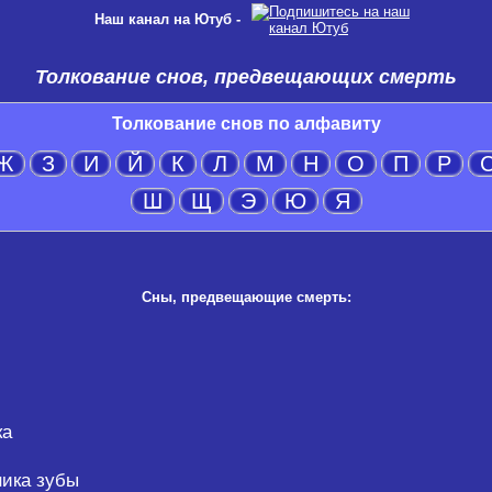
Наш канал на Ютуб -
Толкование снов, предвещающих смерть
Толкование снов по алфавиту
Ж
З
И
Й
К
Л
М
Н
О
П
Р
Ш
Щ
Э
Ю
Я
Сны, предвещающие смерть:
ка
ника зубы