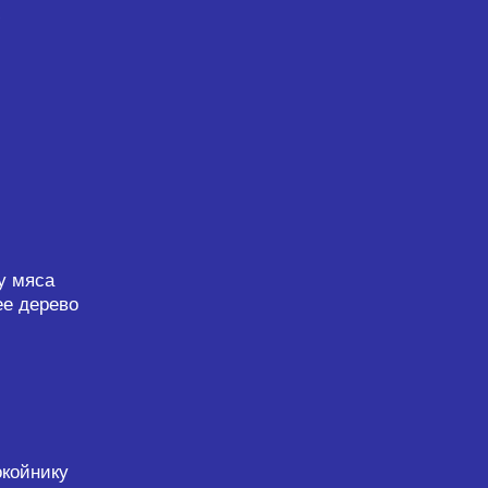
ю
у мяса
ее дерево
окойнику