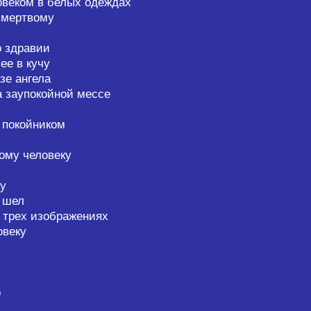
овеком в белых одеждах
 мертвому
о здравии
ее в кучу
зе ангела
а заупокойной мессе
 покойником
ому человеку
у
е шел
и трех изображениях
овеку
о